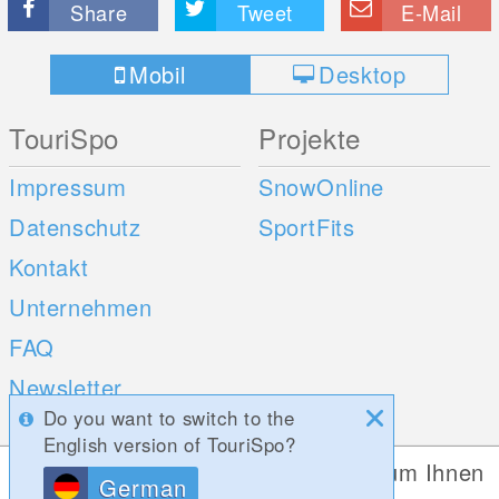
Share
Tweet
E-Mail
Mobil
Desktop
TouriSpo
Projekte
Impressum
SnowOnline
Datenschutz
SportFits
Kontakt
Unternehmen
FAQ
Newsletter
Do you want to switch to the
Umfragen
English version of TouriSpo?
Diese Website verwendet Cookies, um Ihnen
German
Mobile Apps
Social Web