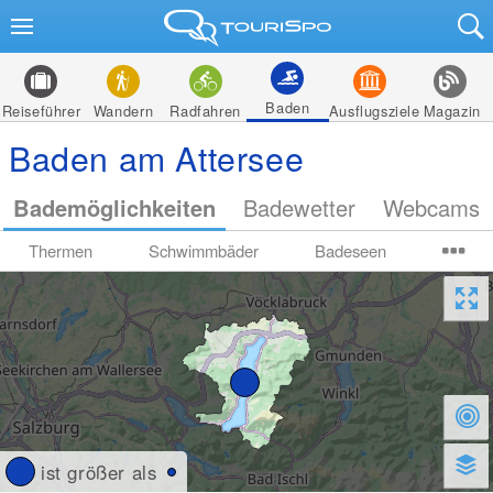
Baden
Reiseführer
Wandern
Radfahren
Ausflugsziele
Magazin
Baden am Attersee
Bademöglichkeiten
Badewetter
Webcams
Thermen
Schwimmbäder
Badeseen
ist größer als