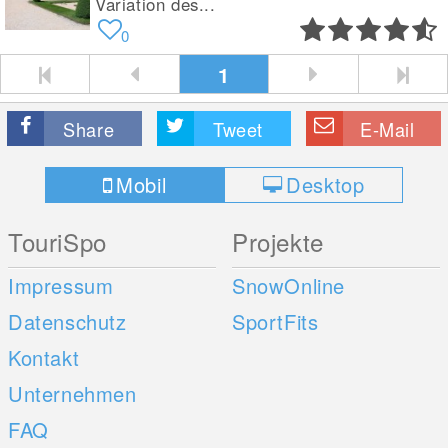
Variation des...
0
1
Share
Tweet
E-Mail
Mobil
Desktop
TouriSpo
Projekte
Impressum
SnowOnline
Datenschutz
SportFits
Kontakt
Unternehmen
FAQ