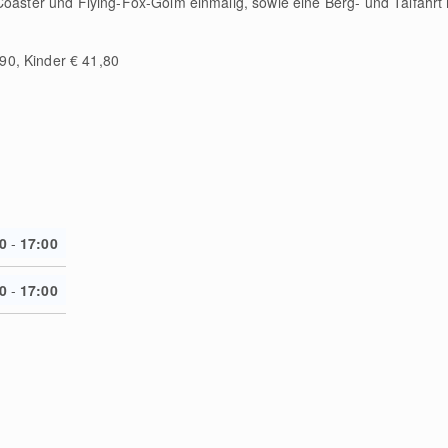
e-Coaster und Flying-Fox-Golm einmalig, sowie eine Berg- und Talfahr
90, Kinder € 41,80
0
-
17:00
0
-
17:00