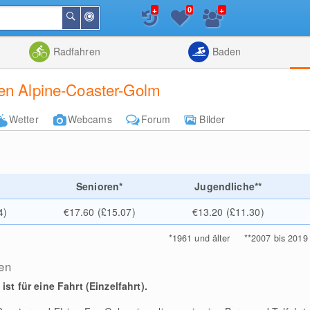
+
+
0
In
Suchen
der
Nähe
Listenansicht
Kartenansic
Radfahren
Baden
ten Alpine-Coaster-Golm
Wetter
Webcams
Forum
Bilder
e
Senioren*
Jugendliche**
4)
€17.60 (£15.07)
€13.20 (£11.30)
*
1961 und älter
**
2007 bis 2019
en
st für eine Fahrt (Einzelfahrt).