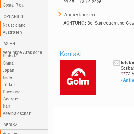
23.05. - 18.10.2026
Costa Rica
Anmerkungen
OZEANIEN
ACHTUNG:
Bei Starkregen und Gewi
Neuseeland
Australien
ASIEN
Kontakt
Vereinigte Arabische
Emirate
Erleb
China
Seilba
Japan
6773
V
Indien
Anfr
Türkei
Russland
Georgien
Iran
Aserbaidschan
AFRIKA
Ägypten