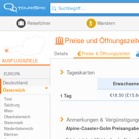
Reiseführer
Wandern
Preise und Öffnungszei
Details
Preise & Öffnungszeiten
AUSFLUGSZIELE
Tageskarten
EUROPA
Deutschland
Erwachsen
Österreich
€18.50 (£15.8
1 Tag
Tirol
Salzburg
Wien
Oberösterreich
Anmerkungen & Vergünstigung
Steiermark
Alpine-Coaster-Golm Preisangabe i
Niederösterreich
Kärnten