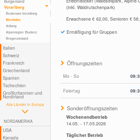
Erlebnisticket (Waldseilpark, Alpin
Burgenland
(inkl. Waldrutschenpark)
Vorarlberg
Bodensee-Vorarlberg
Erwachsene € 62,00, Senioren € 58,
Montafon
Arlberg
Ermäßigung für Gruppen
Alpenregion Bludenz
Bregenzerwald
Italien
Schweiz
Öffnungszeiten
Frankreich
Griechenland
Mo - So
09:3
Spanien
Tschechien
Feiertag
09:3
Großbritannien und
Nordirland
Alle Länder in Europa
Sonderöffnungszeiten
Wochenendbetrieb
NORDAMERIKA
14.05. - 17.05.2026
USA
Täglicher Betrieb
Kanada