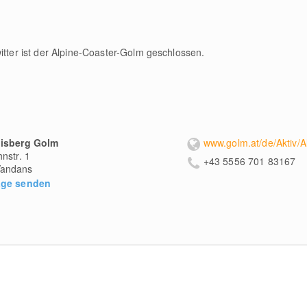
tter ist der Alpine-Coaster-Golm geschlossen.
nisberg Golm
www.golm.at/de/Aktiv/
hnstr. 1
+43 5556 701 83167
andans
age senden