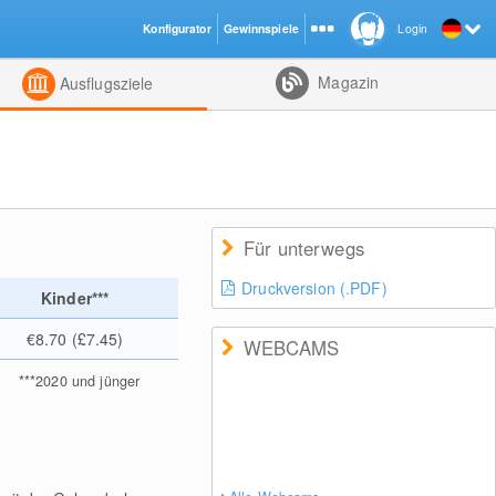
Konfigurator
Gewinnspiele
Login
ht
Kombiniert
Magazin
Ausflugsziele
Für unterwegs
Druckversion (.PDF)
Kinder***
€8.70 (£7.45)
WEBCAMS
***
2020 und jünger