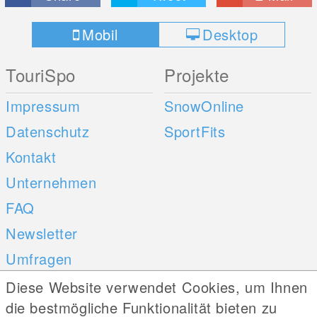
Mobil
Desktop
TouriSpo
Projekte
Impressum
SnowOnline
Datenschutz
SportFits
Kontakt
Unternehmen
FAQ
Newsletter
Umfragen
Diese Website verwendet Cookies, um Ihnen
Mobile Apps
Social Web
die bestmögliche Funktionalität bieten zu