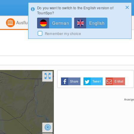
Do you want to switch to the English version of
Konfigurator
Gewinnspiele
Login
TouriSpo?
ht
Kombiniert
Magazin
Ausflugsziele
German
English
Remember my choice
Share
Tweet
E-Mail
Anzeige