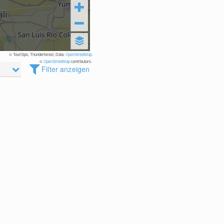
© TouriSpo, Thunderforest, Data:
OpenStreetMap
©
OpenStreetMap
contributors.
Filter anzeigen