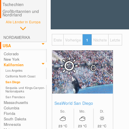
Tschechien
Großbritannien und
Nordirland
Alle Länder in Europa
NORDAMERIKA
Erste
Vorherige
1
Nächste
Letzte
USA
Colorado
New York
°C
Kalifornien
Los Angeles
California North Coast
San Diego
Sequoia- und Kings-Canyon-
Nationalparks
San Francisco
Massachusetts
SeaWorld San Diego
Columbia
So.
Mo.
Di.
Florida
South Dakota
Minnesota
23
°C
23
°C
22
°C