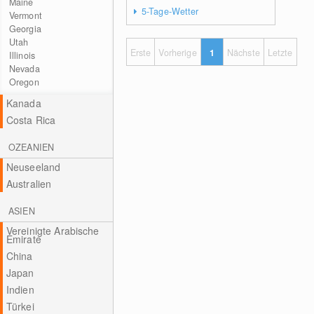
Maine
5-Tage-Wetter
Vermont
Georgia
Utah
Erste
Vorherige
1
Nächste
Letzte
Illinois
Nevada
Oregon
Kanada
Costa Rica
OZEANIEN
Neuseeland
Australien
ASIEN
Vereinigte Arabische
Emirate
China
Japan
Indien
Türkei