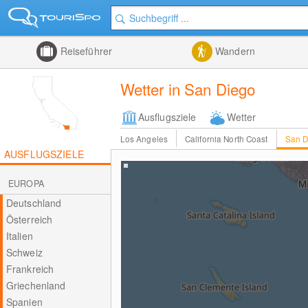
Reiseführer
Wandern
Wetter in San Diego
Ausflugsziele
Wetter
Los Angeles
California North Coast
San D
AUSFLUGSZIELE
EUROPA
Deutschland
Österreich
Italien
Schweiz
Frankreich
Griechenland
Spanien