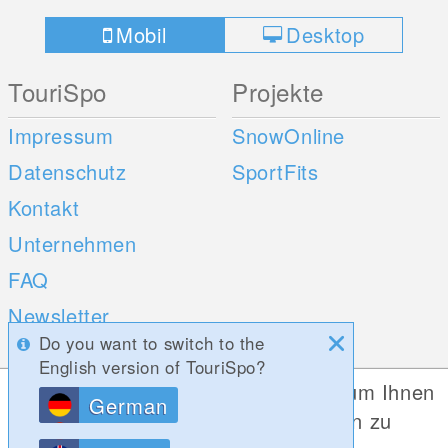
Mobil
Desktop
TouriSpo
Projekte
Impressum
SnowOnline
Datenschutz
SportFits
Kontakt
Unternehmen
FAQ
Newsletter
Do you want to switch to the
Umfragen
English version of TouriSpo?
Diese Website verwendet Cookies, um Ihnen
German
Mobile Apps
Social Web
die bestmögliche Funktionalität bieten zu