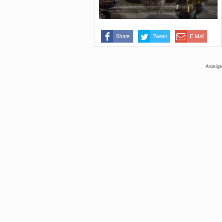
sechstkleinsten Staat der Welt zu
entdecken. Die herrliche Natur lädt zum
Wandern, Mountainbiken, Klettern oder
Gleitschirmfliegen ein. Daneben lockt die
Share
Tweet
E-Mail
Hauptstadt Vaduz als kulturelles Zentrum
mit verschiedenen Museen, einem
prachtvollen Schloss und tollen Events.
Anzeige