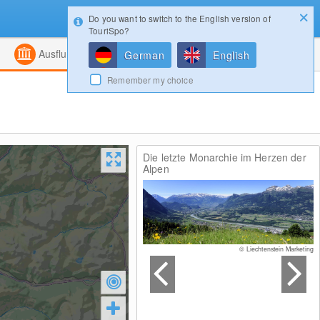
Do you want to switch to the English version of
Konfigurator
Gewinnspiele
Login
TouriSpo?
ht
Kombiniert
Magazin
Ausflugsziele
German
English
Remember my choice
Die letzte Monarchie im Herzen der
Alpen
© Liechtenstein Marketing
© Liechtenstein Marketing