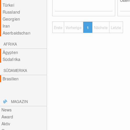
Österr
Türkei
Russland
Georgien
Iran
Erste
Vorherige
1
Nächste
Letzte
Aserbaidschan
AFRIKA
Ägypten
Südafrika
SÜDAMERIKA
Brasilien
MAGAZIN
News
Award
Aktiv