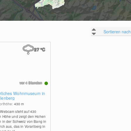
Sortieren nach
27
°C
vor 4 Stunden
rliches Wohnmuseum in
llenberg
orthöhe:
430
m
 Webcam steht auf 430
n Höhe und zeigt den Hohen
n in der Schweiz von Bang in
rch aus, das in Vorarlberg in