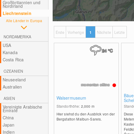
Großbritannien und
Nordirland
Liechtenstein
Alle Länder in Europa
Erste
Vorherige
1
Nächste
Letzte
NORDAMERIKA
USA
24
°C
Kanada
Costa Rica
OZEANIEN
Neuseeland
momentan offline
Australien
Bäue
Walsermuseum
ASIEN
Sche
Standorthöhe:
2,000
m
Stand
Vereinigte Arabische
Emirate
Hier siehst du den Ausblick von der
Diese
China
Bergstation Malbun-Sareis.
Meter
Kaste
Japan
Feldki
Indien