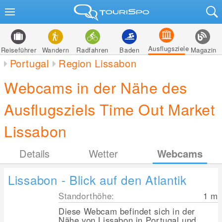
Ausflugsziele
Reiseführer
Wandern
Radfahren
Baden
Magazin
Portugal
Region Lissabon
Webcams in der Nähe des
Ausflugsziels Time Out Market
Lissabon
Details
Wetter
Webcams
Lissabon - Blick auf den Atlantik
Standorthöhe:
1
m
Diese Webcam befindet sich in der
Nähe von Lissabon in Portugal und