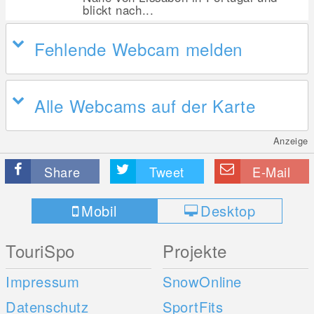
blickt nach...
Fehlende Webcam melden
Alle Webcams auf der Karte
Anzeige
Share
Tweet
E-Mail
Mobil
Desktop
TouriSpo
Projekte
Impressum
SnowOnline
Datenschutz
SportFits