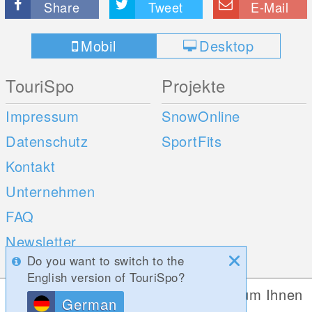
Share
Tweet
E-Mail
Mobil
Desktop
TouriSpo
Projekte
Impressum
SnowOnline
Datenschutz
SportFits
Kontakt
Unternehmen
FAQ
Newsletter
Do you want to switch to the
Umfragen
English version of TouriSpo?
Diese Website verwendet Cookies, um Ihnen
German
Mobile Apps
Social Web