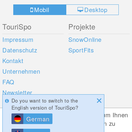
Mobil
Desktop
TouriSpo
Projekte
Impressum
SnowOnline
Datenschutz
SportFits
Kontakt
Unternehmen
FAQ
Newsletter
Do you want to switch to the
Umfragen
English version of TouriSpo?
Diese Website verwendet Cookies, um Ihnen
German
Mobile Apps
Social Web
die bestmögliche Funktionalität bieten zu
können.