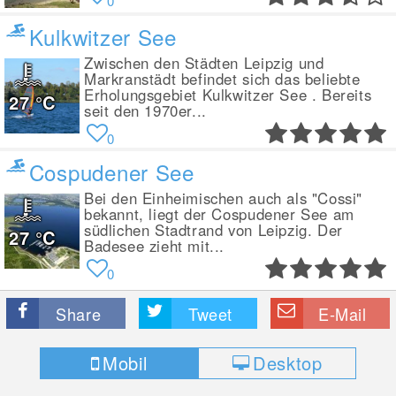
0
Kulkwitzer See
Zwischen den Städten Leipzig und
Markranstädt befindet sich das beliebte
Erholungsgebiet Kulkwitzer See . Bereits
27
°C
seit den 1970er...
0
Cospudener See
Bei den Einheimischen auch als "Cossi"
bekannt, liegt der Cospudener See am
südlichen Stadtrand von Leipzig. Der
27
°C
Badesee zieht mit...
0
Share
Tweet
E-Mail
Mobil
Desktop