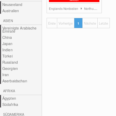
Neuseeland
Englands Nordosten
Northumberland und Tyne and Wear
Australien
ASIEN
Erste
Vorherige
1
Nächste
Letzte
Vereinigte Arabische
Emirate
China
Japan
Indien
Türkei
Russland
Georgien
Iran
Aserbaidschan
AFRIKA
Ägypten
Südafrika
SÜDAMERIKA