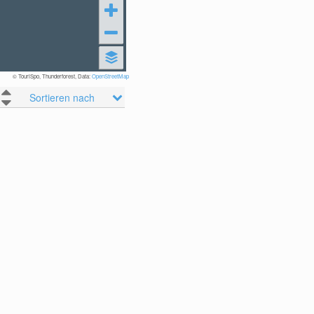
© TouriSpo, Thunderforest, Data:
OpenStreetMap
Sortieren nach