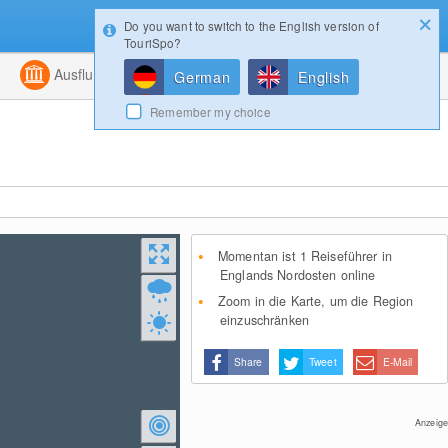
Do you want to switch to the English version of
Konfigurator
Gewinnspiele
Login
TouriSpo?
ht
Kombiniert
Ausflugsziele
Magazin
German
English
Remember my choice
Momentan ist 1 Reiseführer in
Englands Nordosten online
Zoom in die Karte, um die Region
einzuschränken
Share
Tweet
E-Mail
Anzeige