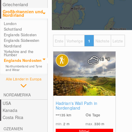
Griechenland
Großbritannien und
Nordirland
London
Schottland
Englands Südosten
Englands Südwesten
Erste
Vorherige
1
Nächste
Letzte
Nordirland
Yorkshire and the
Humber
13
°C
Englands Nordosten
Northumberland und Tyne
and Wear
Alle Länder in Europa
NORDAMERIKA
0
USA
Hadrian's Wall Path in
Nordengland
Kanada
135
km
6 Tage
Costa Rica
min.
2
m
max.
330
m
OZEANIEN
Mittel