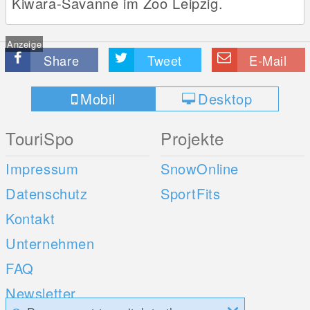
Kiwara-Savanne im Zoo Leipzig.
Anzeige
Share
Tweet
E-Mail
Mobil
Desktop
TouriSpo
Projekte
Impressum
SnowOnline
Datenschutz
SportFits
Kontakt
Unternehmen
FAQ
Newsletter