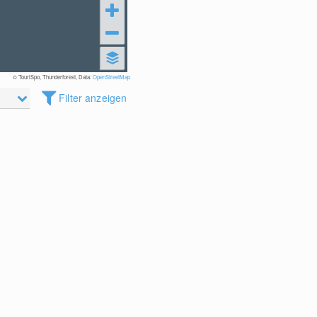
© TouriSpo, Thunderforest, Data:
OpenStreetMap
Filter anzeigen