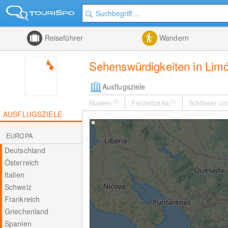
Reiseführer
Wandern
Sehenswürdigkeiten in Lim
Ausflugsziele
Museen
(0)
Freizeitparks
(0)
Schlösser un
AUSFLUGSZIELE
EUROPA
Deutschland
Österreich
Italien
Schweiz
Frankreich
Griechenland
Spanien