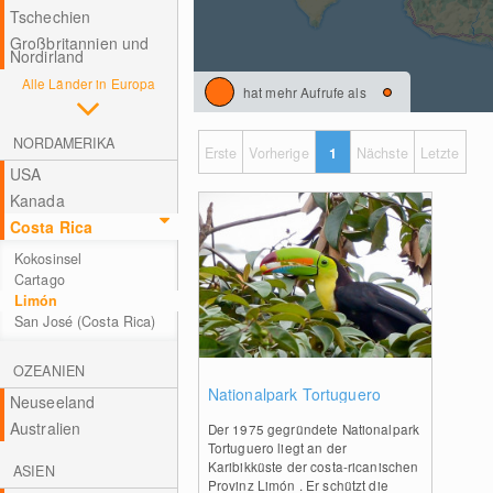
Tschechien
Großbritannien und
Nordirland
Alle Länder in Europa
hat mehr Aufrufe als
NORDAMERIKA
Erste
Vorherige
1
Nächste
Letzte
USA
Kanada
Costa Rica
Kokosinsel
Cartago
Limón
San José (Costa Rica)
OZEANIEN
0
Nationalpark Tortuguero
Neuseeland
Australien
Der 1975 gegründete Nationalpark
Tortuguero liegt an der
Karibikküste der costa-ricanischen
ASIEN
Provinz Limón . Er schützt die