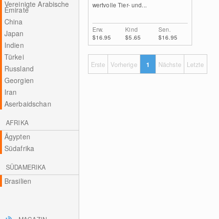
Vereinigte Arabische
wertvolle Tier- und...
Emirate
China
Erw.
Kind
Sen.
Japan
$16.95
$5.65
$16.95
Indien
Türkei
Erste
Vorherige
1
Nächste
Letzte
Russland
Georgien
Iran
Aserbaidschan
AFRIKA
Ägypten
Südafrika
SÜDAMERIKA
Brasilien