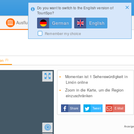
Do you want to switch to the English version of
Konfigurator
Gewinnspiele
Login
TouriSpo?
ht
Kombiniert
Magazin
Ausflugsziele
German
English
Remember my choice
ten
(1)
Momentan ist 1 Sehenswürdigkeit in
Limón online
Zoom in die Karte, um die Region
einzuschränken
Share
Tweet
E-Mail
Anzeige