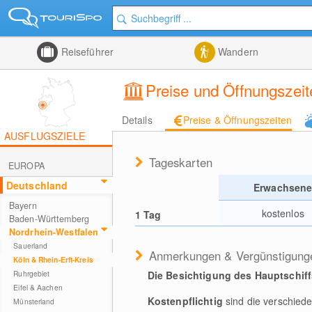
Reiseführer
Wandern
Preise und Öffnungszei
Details
Preise & Öffnungszeiten
AUSFLUGSZIELE
Tageskarten
EUROPA
Deutschland
Erwachsen
Bayern
kostenlos
1 Tag
Baden-Württemberg
Nordrhein-Westfalen
Sauerland
Anmerkungen & Vergünstigung
Köln & Rhein-Erft-Kreis
Die Besichtigung des Hauptschiff
Ruhrgebiet
Eifel & Aachen
Kostenpflichtig
sind die verschie
Münsterland