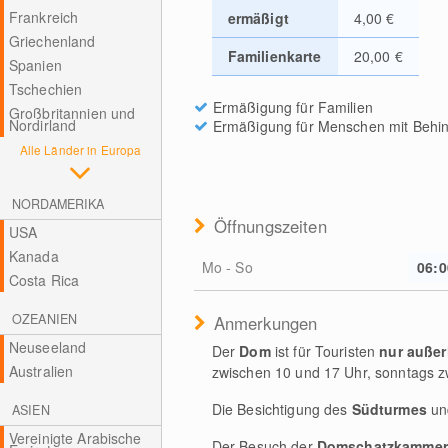
Frankreich
ermäßigt
4,00 €
Griechenland
Familienkarte
20,00 €
Spanien
Tschechien
Ermäßigung für Familien
Großbritannien und
Nordirland
Ermäßigung für Menschen mit Behi
Alle Länder in Europa
NORDAMERIKA
Öffnungszeiten
USA
Kanada
Mo - So
06:0
Costa Rica
OZEANIEN
Anmerkungen
Neuseeland
Der
Dom
ist für Touristen
nur außer
Australien
zwischen 10 und 17 Uhr, sonntags z
Die Besichtigung des
Südturmes
un
ASIEN
Vereinigte Arabische
Der Besuch der
Domschatzkammer