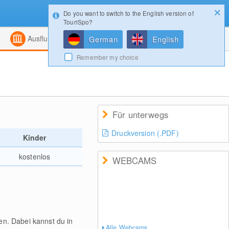
Do you want to switch to the English version of
Konfigurator
Gewinnspiele
Login
TouriSpo?
ht
Kombiniert
Magazin
Ausflugsziele
German
English
Remember my choice
Für unterwegs
Druckversion (.PDF)
Kinder
kostenlos
WEBCAMS
en. Dabei kannst du in
Alle Webcams