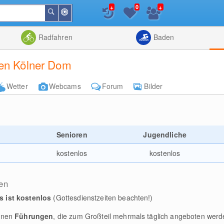
+
+
0
In
Suchen
der
Nähe
Listenansicht
Kartenansic
Radfahren
Baden
ten Kölner Dom
Wetter
Webcams
Forum
Bilder
e
Senioren
Jugendliche
kostenlos
kostenlos
en
s ist kostenlos
(Gottesdienstzeiten beachten!)
denen
Führungen
, die zum Großteil mehrmals täglich angeboten werd