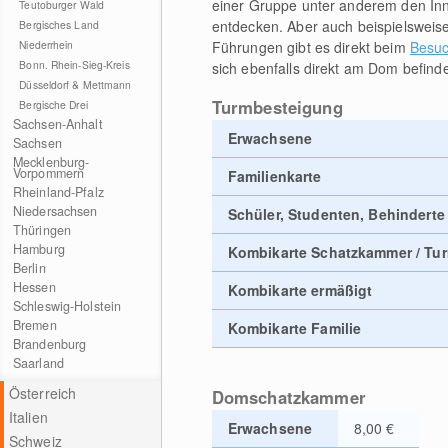
einer Gruppe unter anderem den I
Teutoburger Wald
entdecken. Aber auch beispielsweise
Bergisches Land
Führungen gibt es direkt beim
Besuc
Niederrhein
Bonn. Rhein-Sieg-Kreis
sich ebenfalls direkt am Dom befinde
Düsseldorf & Mettmann
Turmbesteigung
Bergische Drei
Sachsen-Anhalt
Erwachsene
Sachsen
Mecklenburg-
Vorpommern
Familienkarte
Rheinland-Pfalz
Niedersachsen
Schüler, Studenten, Behinderte
Thüringen
Hamburg
Kombikarte Schatzkammer / Tu
Berlin
Hessen
Kombikarte ermäßigt
Schleswig-Holstein
Bremen
Kombikarte Familie
Brandenburg
Saarland
Österreich
Domschatzkammer
Italien
Erwachsene
8,00 €
Schweiz