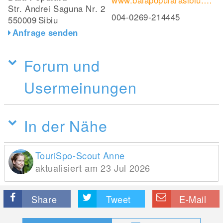
www.baiapopularasibiu.ro/de
Str. Andrei Saguna Nr. 2
004-0269-214445
550009
Sibiu
Anfrage senden
Forum und
Usermeinungen
In der Nähe
TouriSpo-Scout Anne
aktualisiert am 23 Jul 2026
Share
Tweet
E-Mail