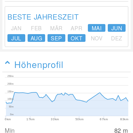
BESTE JAHRESZEIT
JAN
FEB
MÄR
APR
MAI
JUN
JUL
AUG
SEP
OKT
NOV
DEZ
Höhenprofil
250m
200m
150m
100m
50m
0m
0km
17km
33km
50km
67km
83km
Min
82
m