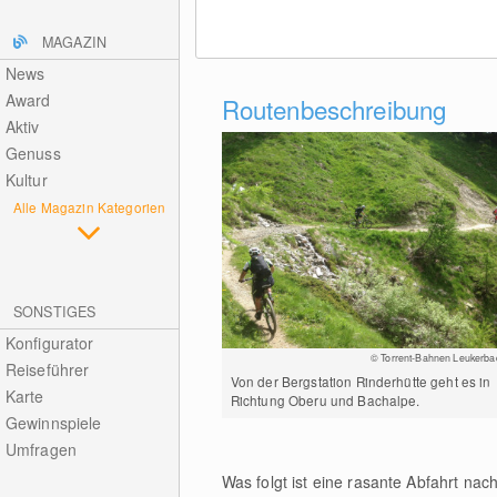
MAGAZIN
News
Award
Routenbeschreibung
Aktiv
Genuss
Kultur
Alle Magazin Kategorien
SONSTIGES
Konfigurator
© Torrent-Bahnen Leukerba
Reiseführer
Von der Bergstation Rinderhütte geht es in
Karte
Richtung Oberu und Bachalpe.
Gewinnspiele
Umfragen
Was folgt ist eine rasante Abfahrt na