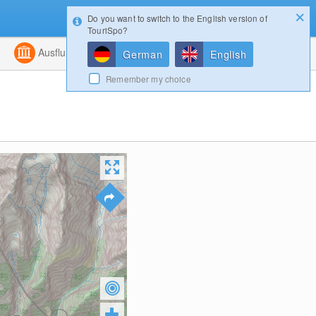
Do you want to switch to the English version of
Konfigurator
Gewinnspiele
Login
TouriSpo?
ht
Kombiniert
Ausflugsziele
Magazin
German
English
Remember my choice