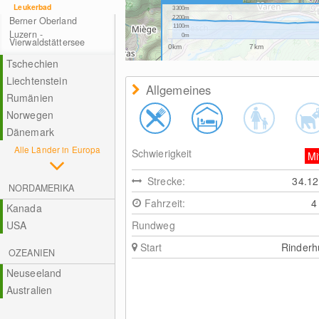
Leukerbad
3300m
Berner Oberland
2200m
1100m
Luzern -
0m
Vierwaldstättersee
0km
7km
Tschechien
Liechtenstein
Allgemeines
Rumänien
Norwegen
Dänemark
Alle Länder in Europa
Schwierigkeit
Mi
Strecke:
34.1
NORDAMERIKA
Fahrzeit:
4
Kanada
USA
Rundweg
Start
Rinderh
OZEANIEN
Neuseeland
Australien