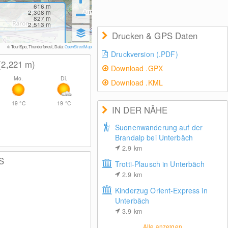
616
m
2,308
m
827
m
2,513
m
Drucken & GPS Daten
© TouriSpo, Thunderforest, Data:
OpenStreetMap
Druckversion (.PDF)
(2,221
m
)
Download .GPX
Mo.
Di.
Download .KML
19
°C
19
°C
IN DER NÄHE
Suonenwanderung auf der
Brandalp bei Unterbäch
2.9
km
S
Trotti-Plausch in Unterbäch
2.9
km
Kinderzug Orient-Express in
Unterbäch
3.9
km
Alle anzeigen