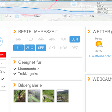
Min:
Max:
Aufstieg:
Abstieg:
14km
20km
27km
34km
BESTE JAHRESZEIT
WETTER
Heute
JAN
FEB
MÄR
APR
MAI
JUN
JUL
AUG
SEP
OKT
NOV
DEZ
20
°C
ttel
Wetterbericht
Geeignet für
2
km
Mountainbike
 Std
Trekkingbike
WEBCAM
Bildergalerie
ütte