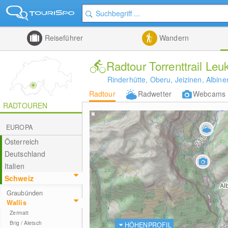
Reiseführer
Wandern
Radtour Torrenttrail Leu
Rinderhütte, Oberu, Jeizinen, Albine
Radtour
Radwetter
Webcams
RADTOUREN
EUROPA
Österreich
Deutschland
Italien
Schweiz
Graubünden
Wallis
Zermatt
Brig / Aletsch
HÖHENPROFIL