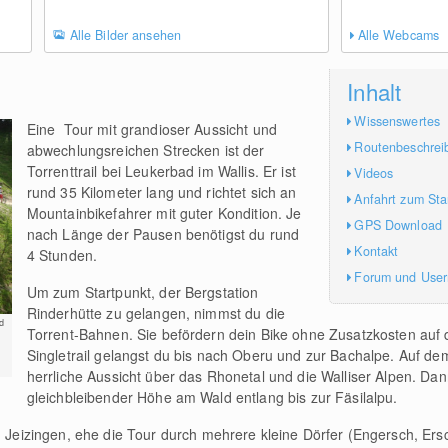
Alle Bilder ansehen
Alle Webcams
Inhalt
Wissenswertes
Eine Tour mit grandioser Aussicht und
Routenbeschrei
abwechlungsreichen Strecken ist der
Torrenttrail bei Leukerbad im Wallis. Er ist
Videos
rund 35 Kilometer lang und richtet sich an
Anfahrt zum Sta
Mountainbikefahrer mit guter Kondition. Je
GPS Download
nach Länge der Pausen benötigst du rund
Kontakt
4 Stunden.
Forum und Use
Um zum Startpunkt, der Bergstation
Rinderhütte zu gelangen, nimmst du die
d
Torrent-Bahnen. Sie befördern dein Bike ohne Zusatzkosten auf
Singletrail gelangst du bis nach Oberu und zur Bachalpe. Auf d
herrliche Aussicht über das Rhonetal und die Walliser Alpen. Dan
gleichbleibender Höhe am Wald entlang bis zur Fäsilalpu.
ch Jeizingen, ehe die Tour durch mehrere kleine Dörfer (Engersch, Er