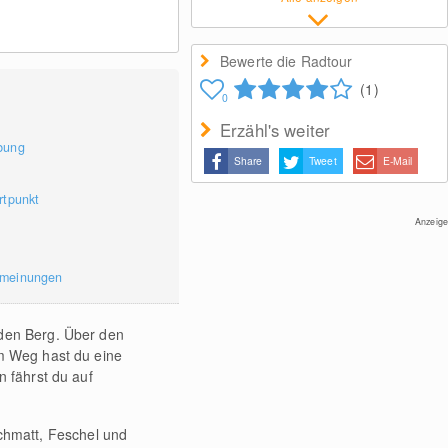
Bewerte die Radtour
(1)
0
Erzähl's weiter
bung
Share
Tweet
E-Mail
rtpunkt
Anzeige
rmeinungen
 den Berg. Über den
em Weg hast du eine
n fährst du auf
schmatt, Feschel und