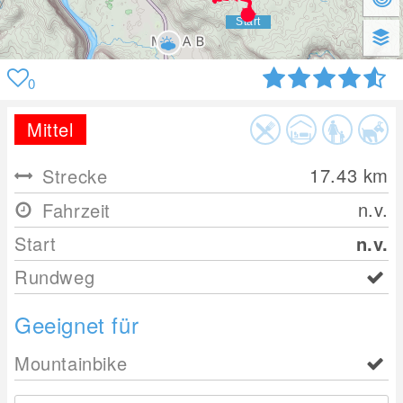
0
Mittel
17.43
km
Strecke
n.v.
Fahrzeit
Start
n.v.
Rundweg
Geeignet für
Mountainbike