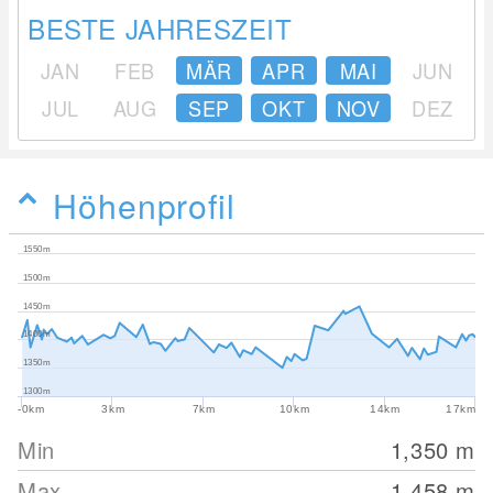
BESTE JAHRESZEIT
JAN
FEB
MÄR
APR
MAI
JUN
JUL
AUG
SEP
OKT
NOV
DEZ
Höhenprofil
1550m
1500m
1450m
1400m
1350m
1300m
-0km
3km
7km
10km
14km
17km
Min
1,350
m
Max
1,458
m