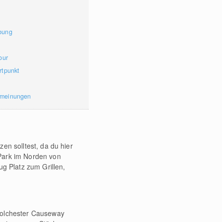
bung
our
rtpunkt
rmeinungen
en solltest, da du hier
 Park im Norden von
ug Platz zum Grillen,
 Colchester Causeway