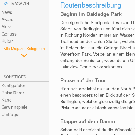
Routenbeschreibung
MAGAZIN
News
Beginn im Oakledge Park
Award
Der eigentliche Startpunkt des Island 
Aktiv
Süden von Burlington und führt dich v
Genuss
in Richtung Norden immer am Wasser 
Kultur
Trailhead an der Union Station, welche
im Folgenden nun die College Street 
Alle Magazin Kategorien
Waterfront Park. Vorbei an einem klei
entlang der Schienen, wobei du am U
Lakeview Cemetry vorbekommst.
SONSTIGES
Pause auf der Tour
Konfigurator
Hiernach erreichst du nun den North B
Reiseführer
einen besonders tollen Blick auf den
Karte
Burlington, welcher gleichzeitig die g
Gewinnspiele
Picknicken oder einfach Verweilen biete
Umfragen
Etappe auf dem Damm
Schon bald erreichst du die Winooski