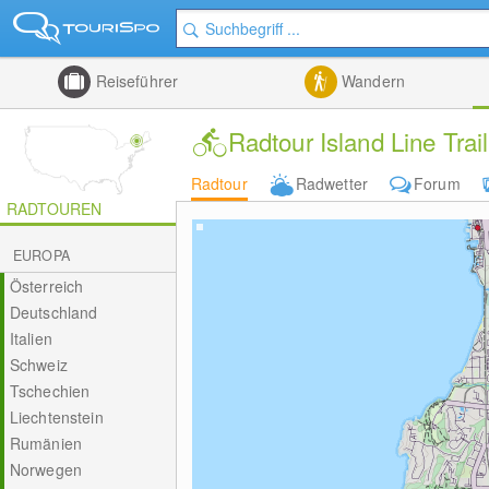
Reiseführer
Wandern
Radtour Island Line Trail
Radtour
Radwetter
Forum
RADTOUREN
EUROPA
Österreich
Deutschland
Italien
Schweiz
Tschechien
Liechtenstein
Rumänien
Norwegen