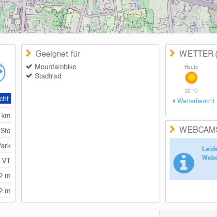
Geeignet für
WETTER
Mountainbike
Heute
Stadtrad
22
°C
cht
Wetterbericht
0
km
WEBCAM
 Std
Park
Leid
Webc
, VT
92
m
92
m