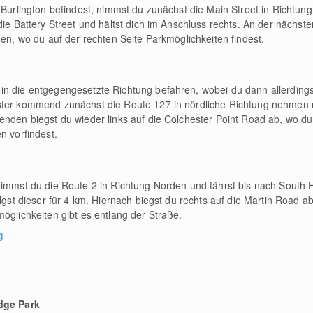
n Burlington befindest, nimmst du zunächst die Main Street in Richtun
 die Battery Street und hältst dich im Anschluss rechts. An der nächs
gen, wo du auf der rechten Seite Parkmöglichkeiten findest.
in die entgegengesetzte Richtung befahren, wobei du dann allerdings
ster kommend zunächst die Route 127 in nördliche Richtung nehmen u
enden biegst du wieder links auf die Colchester Point Road ab, wo du
n vorfindest.
nimmst du die Route 2 in Richtung Norden und fährst bis nach South He
olgst dieser für 4 km. Hiernach biegst du rechts auf die Martin Road a
öglichkeiten gibt es entlang der Straße.
g
dge Park