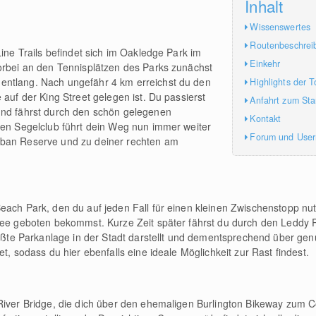
Inhalt
Wissenswertes
Routenbeschrei
Line Trails befindet sich im Oakledge Park im
Einkehr
orbei an den Tennisplätzen des Parks zunächst
entlang. Nach ungefähr 4 km erreichst du den
Highlights der T
 auf der King Street gelegen ist. Du passierst
Anfahrt zum Sta
und fährst durch den schön gelegenen
Kontakt
nen Segelclub führt dein Weg nun immer weiter
Forum und Use
rban Reserve und zu deiner rechten am
each Park, den du auf jeden Fall für einen kleinen Zwischenstopp nutz
 See geboten bekommst. Kurze Zeit später fährst du durch den Leddy
rößte Parkanlage in der Stadt darstellt und dementsprechend über gen
t, sodass du hier ebenfalls eine ideale Möglichkeit zur Rast findest.
 River Bridge, die dich über den ehemaligen Burlington Bikeway zum