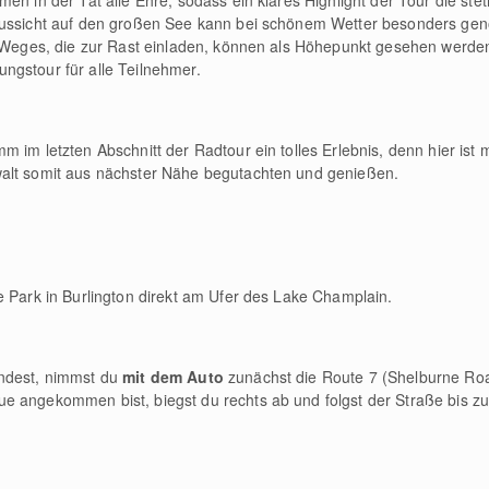
en in der Tat alle Ehre, sodass ein klares Highlight der Tour die ste
 Aussicht auf den großen See kann bei schönem Wetter besonders ge
s Weges, die zur Rast einladen, können als Höhepunkt gesehen werden
ngstour für alle Teilnehmer.
m im letzten Abschnitt der Radtour ein tolles Erlebnis, denn hier i
alt somit aus nächster Nähe begutachten und genießen.
e Park in Burlington direkt am Ufer des Lake Champlain.
indest, nimmst du
mit dem Auto
zunächst die Route 7 (Shelburne Roa
e angekommen bist, biegst du rechts ab und folgst der Straße bis 