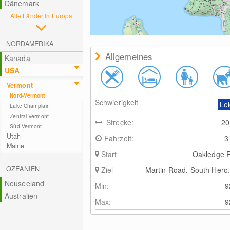
Dänemark
Alle Länder in Europa
NORDAMERIKA
Allgemeines
Kanada
USA
Vermont
Nord-Vermont
Schwierigkeit
Lei
Lake Champlain
Zentral-Vermont
Strecke:
2
Süd-Vermont
Utah
Fahrzeit:
3
Maine
Start
Oakledge 
OZEANIEN
Ziel
Martin Road, South Hero
Neuseeland
Min:
Australien
Max: