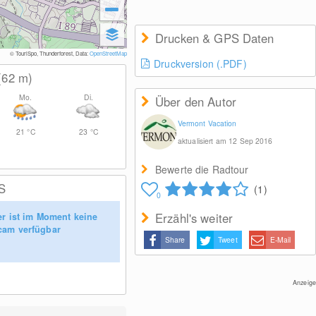
Drucken & GPS Daten
© TouriSpo, Thunderforest, Data:
OpenStreetMap
Druckversion (.PDF)
(62
m
)
Mo.
Di.
Über den Autor
Vermont Vacation
21
°C
23
°C
aktualisiert am 12 Sep 2016
Bewerte die Radtour
S
(1)
0
Erzähl's weiter
er ist im Moment keine
am verfügbar
Share
Tweet
E-Mail
Anzeige