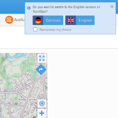
Do you want to switch to the English version of
Konfigurator
Gewinnspiele
Login
TouriSpo?
ht
Kombiniert
Ausflugsziele
Magazin
German
English
Remember my choice