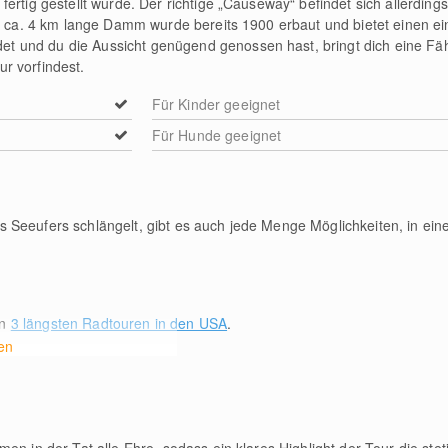
ertig gestellt wurde. Der richtige „Causeway“ befindet sich allerding
er ca. 4 km lange Damm wurde bereits 1900 erbaut und bietet einen ein
 und du die Aussicht genügend genossen hast, bringt dich eine Fä
r vorfindest.
Für Kinder geeignet
Für Hunde geeignet
 Seeufers schlängelt, gibt es auch jede Menge Möglichkeiten, in ein
en
3 längsten Radtouren in den USA
.
en