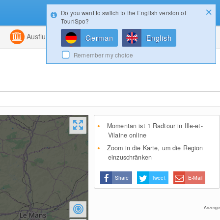
Do you want to switch to the English version of
Konfigurator
Gewinnspiele
Login
TouriSpo?
ht
Kombiniert
Ausflugsziele
Magazin
German
English
Remember my choice
Momentan ist 1 Radtour in Ille-et-
Vilaine online
Zoom in die Karte, um die Region
einzuschränken
Share
Tweet
E-Mail
Anzeige