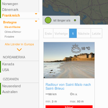
Norwegen
Dänemark
Frankreich
ist länger als
Bretagne
Ille-et-Vilaine
Côtes-d'Armor
Erste
Vorherige
1
Nächste
Letzte
Finistère
Alle Länder in Europa
18
°C
NORDAMERIKA
Kanada
USA
OZEANIEN
0
Radtour von Saint-Malo nach
Neuseeland
Saint-Brieuc
Australien
98
km
n.v.
min.
3
m
max.
93
m
Mittel