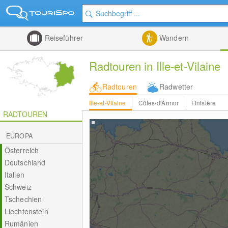
Reiseführer
Wandern
Radtouren in Ille-et-Vilaine
Radtouren
Radwetter
Ille-et-Vilaine
Côtes-d'Armor
Finistère
RADTOUREN
EUROPA
Österreich
Deutschland
Italien
Schweiz
Tschechien
Liechtenstein
Rumänien