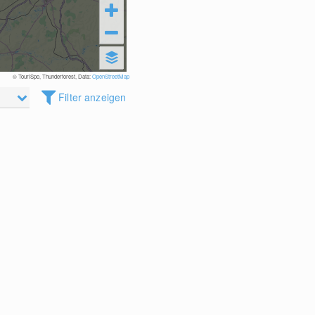
© TouriSpo, Thunderforest, Data:
OpenStreetMap
Filter anzeigen