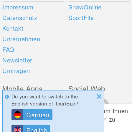
Impressum
SnowOnline
Datenschutz
SportFits
Kontakt
Unternehmen
FAQ
Newsletter
Umfragen
Mobile Apps
Social Web
Do you want to switch to the
iOS
English version of TouriSpo?
Diese Website verwendet Cookies, um Ihnen
Android
German
die bestmögliche Funktionalität bieten zu
können.
English