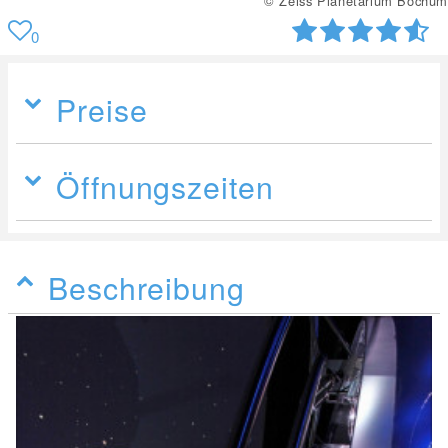
© Zeiss Planetarium Bochum
0
Preise
Öffnungszeiten
Beschreibung