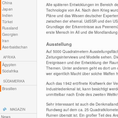
China
Alle späteren Entwicklungen im Bereich 
Japan
Technologie von A4. Nach dem Krieg wurde
Indien
Pläne und das Wissen deutscher Experten
zwischen der ehemal. UdSSR und den USA 
Türkei
Grundlage der Erkenntnisse aus Peenemünde
Russland
erste Mensch im All und die Mondlandung 
Georgien
Iran
Ausstellung
Aserbaidschan
Auf 5000 Quadratmetern Ausstellungsfläc
Zeitungsinterviews und Modelle sehen. Die
AFRIKA
Ereignissen und der Entwicklung der Raum
Ägypten
Themen. Unter anderem geht es dort um d
Südafrika
wer eigentlich Macht über solche Waffen h
SÜDAMERIKA
Auch das 1942 eröffnete Kraftwerk der V
Brasilien
Industriedenkmal ist, kann besichtigt werd
unmittelbar nach Ende des zweiten Weltkr
Sehr interessant ist auch die Denkmall
MAGAZIN
Rundweg auf dem ca. 25 Quadratkilometer
Ruinen übersät ist. Ein großer Teil des Area
News