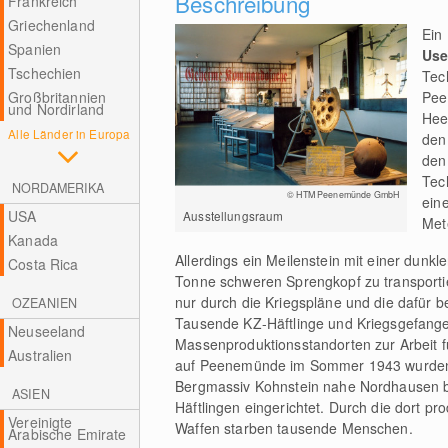
Beschreibung
Frankreich
Griechenland
Ein
Spanien
Us
Tschechien
Tec
Großbritannien
Pee
und Nordirland
Hee
Alle Länder in Europa
den
den
Tec
NORDAMERIKA
© HTM Peenemünde GmbH
eine
USA
Ausstellungsraum
Mete
Kanada
Allerdings ein Meilenstein mit einer dunkl
Costa Rica
Tonne schweren Sprengkopf zu transporti
nur durch die Kriegspläne und die dafür ber
OZEANIEN
Tausende KZ-Häftlinge und Kriegsgefan
Neuseeland
Massenproduktionsstandorten zur Arbeit f
Australien
auf Peenemünde im Sommer 1943 wurden di
Bergmassiv Kohnstein nahe Nordhausen be
ASIEN
Häftlingen eingerichtet. Durch die dort p
Vereinigte
Waffen starben tausende Menschen.
Arabische Emirate