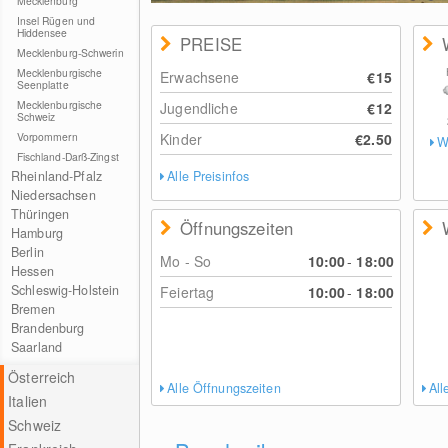
Mecklenburg
Insel Rügen und
Hiddensee
PREISE
Mecklenburg-Schwerin
Mecklenburgische
Erwachsene
€15
Seenplatte
Mecklenburgische
Jugendliche
€12
Schweiz
Vorpommern
Kinder
€2.50
W
Fischland-Darß-Zingst
Rheinland-Pfalz
Alle Preisinfos
Niedersachsen
Thüringen
Öffnungszeiten
Hamburg
Berlin
Mo - So
10:00
-
18:00
Hessen
Schleswig-Holstein
Feiertag
10:00
-
18:00
Bremen
Brandenburg
Saarland
Österreich
Alle Öffnungszeiten
Al
Italien
Schweiz