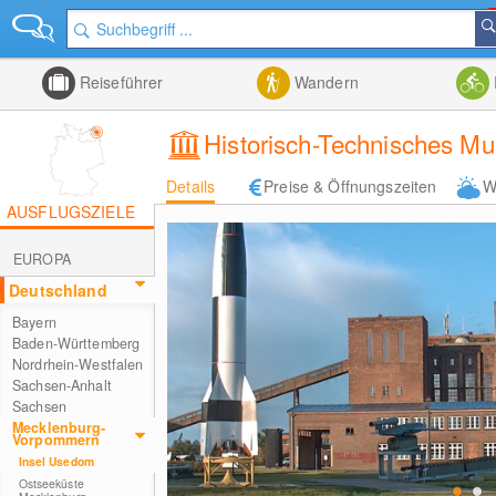
Reiseführer
Wandern
Historisch-Technisches 
Details
Preise & Öffnungszeiten
W
AUSFLUGSZIELE
EUROPA
Deutschland
Bayern
Baden-Württemberg
Nordrhein-Westfalen
Sachsen-Anhalt
Sachsen
Mecklenburg-
Vorpommern
Insel Usedom
Ostseeküste