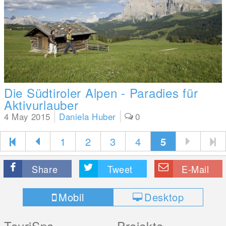
Die Südtiroler Alpen - Paradies für
Aktivurlauber
4 May 2015
Daniela Huber
0
1
2
3
4
5
Share
Tweet
E-Mail
Mobil
Desktop
TouriSpo
Projekte