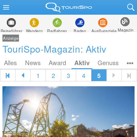
Magazin
Reiseführer
Wandern
Radfahren
Baden
Ausflugsziele
Anzeige
TouriSpo-Magazin: Aktiv
Alles
News
Award
Aktiv
Genuss
1
2
3
4
5