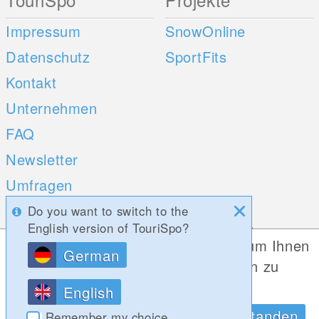
Impressum
SnowOnline
Datenschutz
SportFits
Kontakt
Unternehmen
FAQ
Newsletter
Umfragen
Do you want to switch to the
Mobile Apps
Social Web
English version of TouriSpo?
Diese Website verwendet Cookies, um Ihnen
German
iOS
die bestmögliche Funktionalität bieten zu
Android
können.
English
Datenschutzrichtlinien
OK, Verstanden
Remember my choice