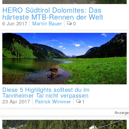
HERO Südtirol Dolomites: Das
härteste MTB-Rennen der Welt
6 Jun 2017
Martin Bauer
0
Diese 5 Highlights solltest du im
Tannheimer Tal nicht verpassen
23 Apr 2017
Patrick Wimmer
1
Anzeige