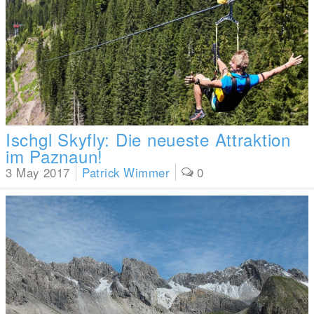
Ischgl Skyfly: Die neueste Attraktion
im Paznaun!
3 May 2017
Patrick Wimmer
0