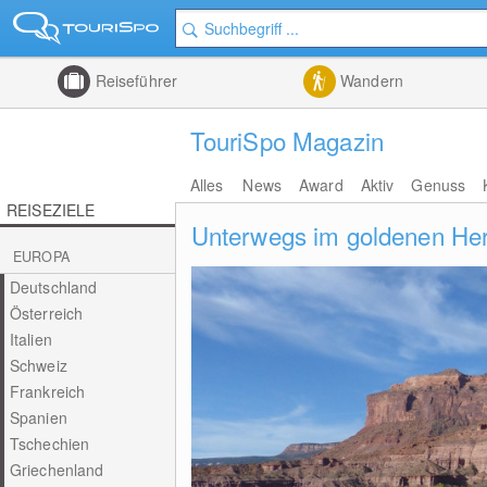
Reiseführer
Wandern
TouriSpo Magazin
Alles
News
Award
Aktiv
Genuss
REISEZIELE
Unterwegs im goldenen Her
EUROPA
Deutschland
Österreich
Italien
Schweiz
Frankreich
Spanien
Tschechien
Griechenland