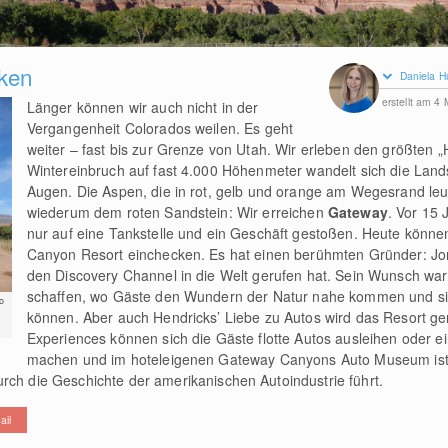
ken
Daniela H
erstellt am 4
Länger können wir auch nicht in der
Vergangenheit Colorados weilen. Es geht
weiter – fast bis zur Grenze von Utah. Wir erleben den größten 
Wintereinbruch auf fast 4.000 Höhenmeter wandelt sich die Land
Augen. Die Aspen, die in rot, gelb und orange am Wegesrand le
wiederum dem roten Sandstein: Wir erreichen
Gateway
. Vor 15 
nur auf eine Tankstelle und ein Geschäft gestoßen. Heute könne
Canyon Resort einchecken. Es hat einen berühmten Gründer: Jo
den Discovery Channel in die Welt gerufen hat. Sein Wunsch war 
schaffen, wo Gäste den Wundern der Natur nahe kommen und sie
o
können. Aber auch Hendricks’ Liebe zu Autos wird das Resort ger
Experiences können sich die Gäste flotte Autos ausleihen oder ei
machen und im hoteleigenen Gateway Canyons Auto Museum ist 
rch die Geschichte der amerikanischen Autoindustrie führt.
ail