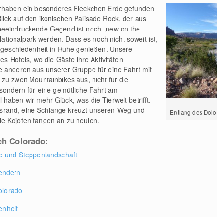
orhaben ein besonderes Fleckchen Erde gefunden.
lick auf den ikonischen Palisade Rock, der aus
beeindruckende Gegend ist noch „new on the
 Nationalpark werden. Dass es noch nicht soweit ist,
Abgeschiedenheit in Ruhe genießen. Unsere
es Hotels, wo die Gäste ihre Aktivitäten
e anderen aus unserer Gruppe für eine Fahrt mit
zu zweit Mountainbikes aus, nicht für die
 sondern für eine gemütliche Fahrt am
haben wir mehr Glück, was die Tierwelt betrifft.
srand, eine Schlange kreuzt unseren Weg und
Entlang des Dolo
e Kojoten fangen an zu heulen.
rch Colorado:
ge und Steppenlandschaft
sendern
Colorado
enheit