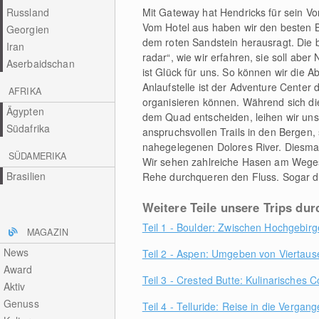
Russland
Mit Gateway hat Hendricks für sein V
Vom Hotel aus haben wir den besten B
Georgien
dem roten Sandstein herausragt. Die 
Iran
radar“, wie wir erfahren, sie soll aber
Aserbaidschan
ist Glück für uns. So können wir die 
Anlaufstelle ist der Adventure Center d
AFRIKA
organisieren können. Während sich di
Ägypten
dem Quad entscheiden, leihen wir uns 
Südafrika
anspruchsvollen Trails in den Bergen,
nahegelegenen Dolores River. Diesmal 
SÜDAMERIKA
Wir sehen zahlreiche Hasen am Wege
Brasilien
Rehe durchqueren den Fluss. Sogar di
Weitere Teile unsere Trips du
Teil 1 - Boulder: Zwischen Hochgebir
MAGAZIN
News
Teil 2 - Aspen: Umgeben von Viertau
Award
Teil 3 - Crested Butte: Kulinarisches 
Aktiv
Genuss
Teil 4 - Telluride: Reise in die Vergang