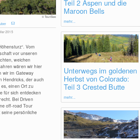
Teil 2 Aspen und die
Maroon Bells
© TouriSpo
mehr...
uber
 Mar 2015
„Höhensturz“. Vom
schaft vor unseren
uchten, weichen
Jahren wären wir hier
Unterwegs im goldenen
n wir im Gateway
Herbst von Colorado:
n Hendricks, der auch
Teil 3 Crested Butte
es, einen Ort zu
 für sich entdecken
mehr...
echt. Bei Driven
ne off-road Tour
seine persönliche