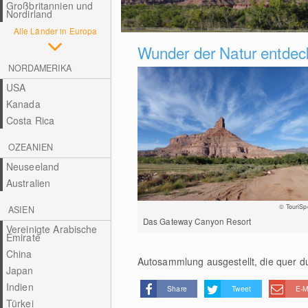
Großbritannien und
Nordirland
Alle Länder in Europa
Wunder der Natur entdec
NORDAMERIKA
USA
Kanada
Costa Rica
OZEANIEN
Neuseeland
Australien
© TouriSp
ASIEN
Das Gateway Canyon Resort
Vereinigte Arabische
Emirate
China
Autosammlung ausgestellt, die quer du
Japan
Indien
Share
Tweet
E-M
Türkei