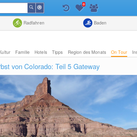
0
In
Suchen
der
Nähe
Listenansicht
Kartenansic
Radfahren
Baden
Kultur
Familie
Hotels
Tipps
Region des Monats
On Tour
In
bst von Colorado: Teil 5 Gateway