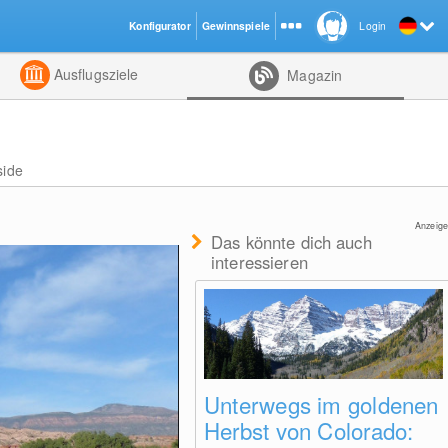
Konfigurator
Gewinnspiele
Login
ht
Kombiniert
Ausflugsziele
Magazin
side
Anzeige
Das könnte dich auch
interessieren
Unterwegs im goldenen
Herbst von Colorado: