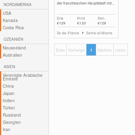
der französischen Hauptstadt mit...
NORDAMERIKA
USA
Erw.
Kind
Sen.
Kanada
€129
€120
€129
Costa Rica
Île-de-France
Seine-et-Marne
OZEANIEN
Neuseeland
Erste
Vorherige
1
Nächste
Letzte
Australien
ASIEN
Vereinigte Arabische
Emirate
China
Japan
Indien
Türkei
Russland
Georgien
Iran