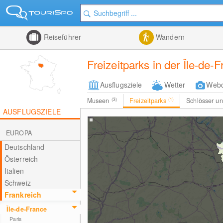
Reiseführer
Wandern
Freizeitparks in der Île-de-
Ausflugsziele
Wetter
Web
Museen
(3)
Freizeitparks
(1)
Schlösser u
AUSFLUGSZIELE
EUROPA
Deutschland
Österreich
Italien
Schweiz
Frankreich
Île-de-France
Paris