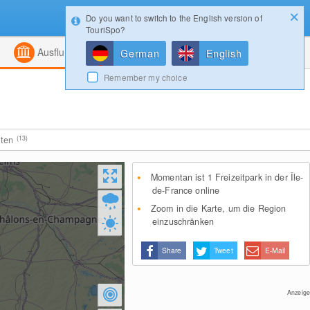
Do you want to switch to the English version of
Konfigurator
Gewinnspiele
Login
TouriSpo?
ht
Kombiniert
Magazin
Ausflugsziele
German
English
Remember my choice
iten
(13)
Momentan ist 1 Freizeitpark in der Île-
de-France online
Zoom in die Karte, um die Region
einzuschränken
Share
Tweet
E-Mail
Anzeige