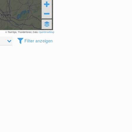
© TouriSpo, Thunderforest, Data:
OpenStreetMap
Filter anzeigen