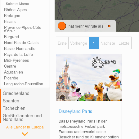
Seine-et-Marne
Rhône-Alpes
Bretagne
Elsass
hat mehr Aufrufe als
Provence-Alpes-Côte
d’Azur
Burgund
Nord-Pas-de-Calais
Erste
Vorherige
1
Nächste
Letzte
Basse-Normandie
Pays de la Loire
Midi-Pyrénées
20
°C
Centre
Aquitanien
Picardie
Languedoc-Roussillon
Griechenland
Spanien
Tschechien
0
Disneyland Paris
Großbritannien und
Nordirland
Das Disneyland Paris ist der
meistbesuchte Freizeitpark
Alle Länder in Europa
Europas und erwartet seine
Besucher rund 30 Kilometer östlich