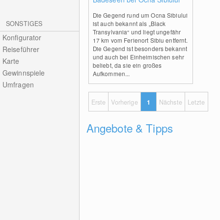
Die Gegend rund um Ocna Sibiului
SONSTIGES
ist auch bekannt als „Black
Transylvania“ und liegt ungefähr
Konfigurator
17 km vom Ferienort Sibiu entfernt.
Reiseführer
Die Gegend ist besonders bekannt
und auch bei Einheimischen sehr
Karte
beliebt, da sie ein großes
Gewinnspiele
Aufkommen...
Umfragen
Erste
Vorherige
1
Nächste
Letzte
Angebote & Tipps