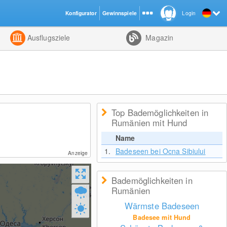
Konfigurator
Gewinnspiele
Login
ht
Kombiniert
Ausflugsziele
Magazin
Top Bademöglichkeiten in
Rumänien mit Hund
Name
1.
Badeseen bei Ocna Sibiului
Anzeige
Bademöglichkeiten in
Rumänien
Wärmste Badeseen
Badesee mit Hund