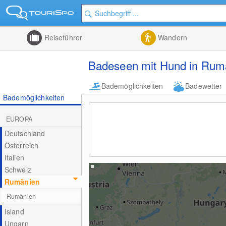
Reiseführer
Wandern
Badeseen mit Hund in Rum
Bademöglichkeiten
Badewetter
Bademöglichkeiten
EUROPA
Deutschland
Österreich
Italien
Schweiz
Rumänien
Rumänien
Island
Ungarn