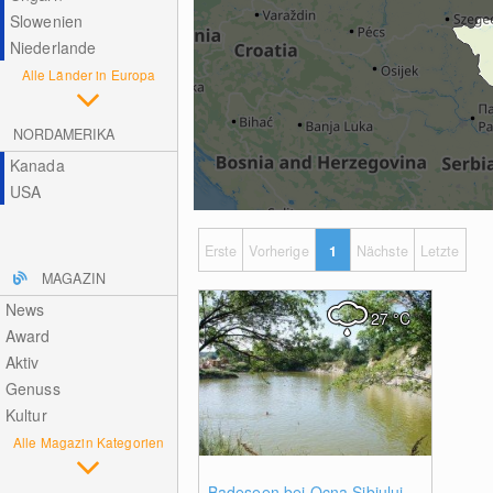
Slowenien
Niederlande
Alle Länder in Europa
NORDAMERIKA
Kanada
USA
Erste
Vorherige
1
Nächste
Letzte
MAGAZIN
News
27
°C
Award
Aktiv
Genuss
Kultur
Alle Magazin Kategorien
0
Badeseen bei Ocna Sibiului