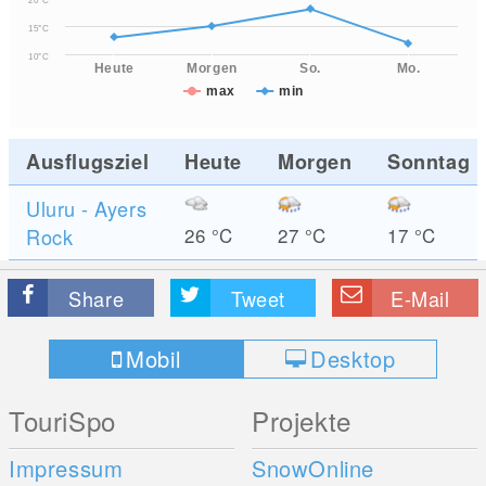
20°C
15°C
10°C
Heute
Morgen
So.
Mo.
max
min
Ausflugsziel
Heute
Morgen
Sonntag
Uluru - Ayers
Rock
26
°C
27
°C
17
°C
Share
Tweet
E-Mail
Mobil
Desktop
TouriSpo
Projekte
Impressum
SnowOnline