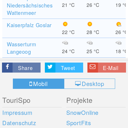
Niedersächsisches
21
°C
26
°C
19
°
Wattenmeer
Kaiserpfalz Goslar
22
°C
28
°C
26
°
Wasserturm
Langeoog
24
°C
25
°C
18
°
Share
Tweet
E-Mail
Mobil
Desktop
TouriSpo
Projekte
Impressum
SnowOnline
Datenschutz
SportFits