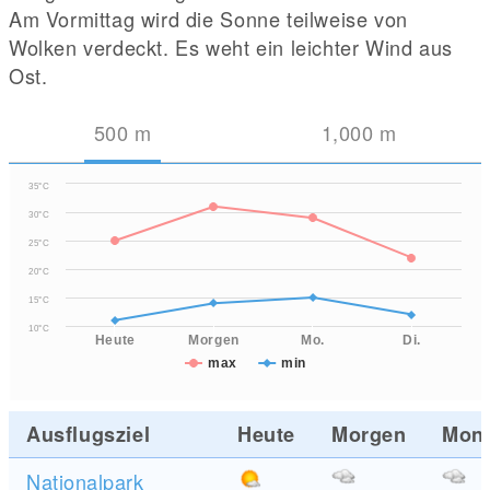
Am Vormittag wird die Sonne teilweise von
Wolken verdeckt. Es weht ein leichter Wind aus
Ost.
500
m
1,000
m
35°C
30°C
25°C
20°C
15°C
10°C
Heute
Morgen
Mo.
Di.
max
min
Ausflugsziel
Heute
Morgen
Mon
Nationalpark