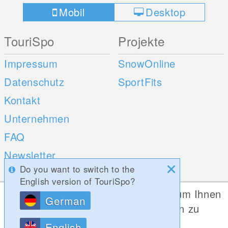
Mobil
Desktop
TouriSpo
Projekte
Impressum
SnowOnline
Datenschutz
SportFits
Kontakt
Unternehmen
FAQ
Newsletter
Do you want to switch to the
Umfragen
English version of TouriSpo?
Diese Website verwendet Cookies, um Ihnen
German
Mobile Apps
Social Web
die bestmögliche Funktionalität bieten zu
können.
iOS
English