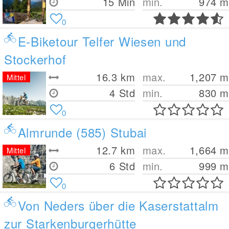
15 Min
min.
974
m
0
E-Biketour Telfer Wiesen und
Stockerhof
16.3
km
max.
1,207
m
Mittel
4 Std
min.
830
m
0
Almrunde (585) Stubai
12.7
km
max.
1,664
m
Mittel
6 Std
min.
999
m
0
Von Neders über die Kaserstattalm
zur Starkenburgerhütte