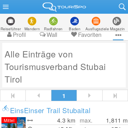
Reiseführer
Wandern
Radfahren
Baden
Ausflugsziele
Magazin
Profil
Wall
Favoriten
Alle Einträge von
Tourismusverband Stubai
Tirol
1
EinsEinser Trail Stubaital
4.3
km
max.
1,811
m
Mittel