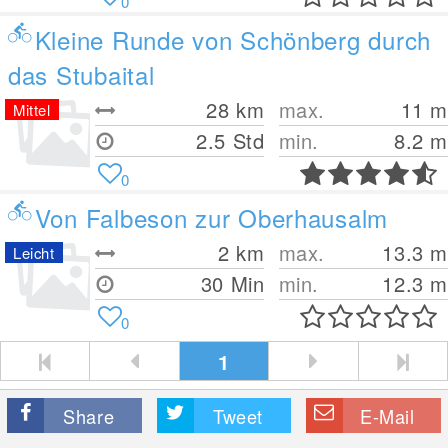
0
Kleine Runde von Schönberg durch
das Stubaital
28
km
max.
11
m
Mittel
2.5 Std
min.
8.2
m
0
Von Falbeson zur Oberhausalm
2
km
max.
13.3
m
Leicht
30 Min
min.
12.3
m
0
1
Share
Tweet
E-Mail