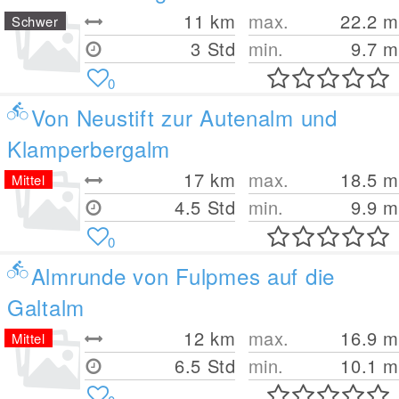
11
km
max.
22.2
m
Schwer
3 Std
min.
9.7
m
0
Von Neustift zur Autenalm und
Klamperbergalm
17
km
max.
18.5
m
Mittel
4.5 Std
min.
9.9
m
0
Almrunde von Fulpmes auf die
Galtalm
12
km
max.
16.9
m
Mittel
6.5 Std
min.
10.1
m