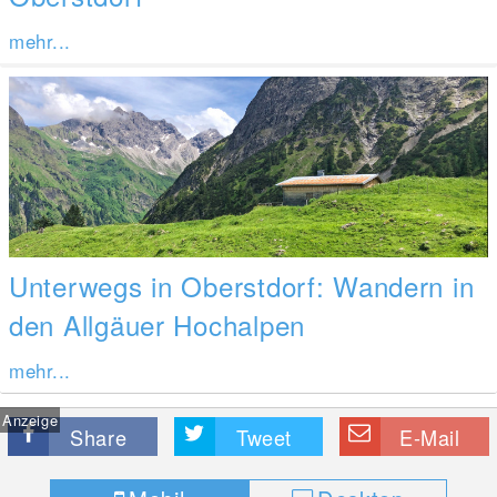
mehr...
Unterwegs in Oberstdorf: Wandern in
den Allgäuer Hochalpen
mehr...
Anzeige
Share
Tweet
E-Mail