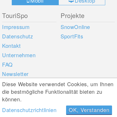
Mobil
Desktop
TouriSpo
Projekte
Impressum
SnowOnline
Datenschutz
SportFits
Kontakt
Unternehmen
FAQ
Newsletter
Umfragen
Diese Website verwendet Cookies, um Ihnen
die bestmögliche Funktionalität bieten zu
Mobile Apps
Social Web
können.
Datenschutzrichtlinien
OK, Verstanden
iOS